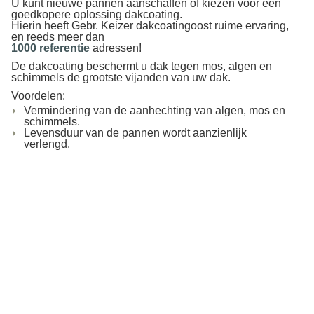
U kunt nieuwe pannen aanschaffen of kiezen voor een
goedkopere oplossing dakcoating.
Hierin heeft Gebr. Keizer dakcoatingoost ruime ervaring,
en reeds meer dan
1000 referentie
adressen!
De dakcoating beschermt u dak tegen mos, algen en
schimmels de grootste vijanden van uw dak.
Voordelen:
Vermindering van de aanhechting van algen, mos en
schimmels.
Levensduur van de pannen wordt aanzienlijk
verlengd.
Het dak ziet eruit als nieuw.
Waarde vermeerdering van uw woning.
U bespaart dus een hoop geld!
Ook houd Gebr. Keizer dakcoatingoost zich bezig met:
Impregneren
Gevelrenovatie
Voegenrenovatie
Dakpanreparatie
Schoorsteenrenovatie
En natuurlijk: dakcoating
Bent u nieuwsgierig geworden en wilt u meer informatie
over bovenstaande werkzaamheden kijk dan gerust verder
op de site. Of neemt u anders vrijblijvend contact met ons